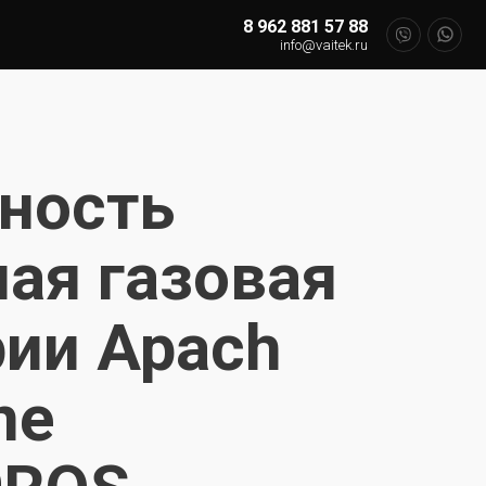
8 962 881 57 88
info@vaitek.ru
ность
ая газовая
рии Apach
ne