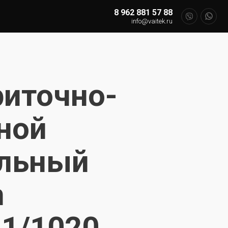
8 962 881 57 88
info@vaitek.ru
риточно-
ной
альный
n
1/1020