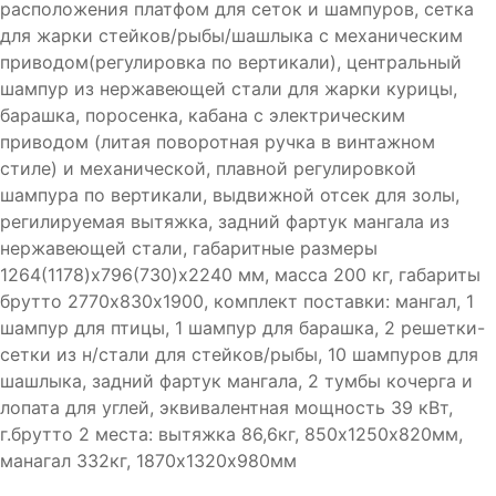
расположения платфом для сеток и шампуров, сетка
для жарки стейков/рыбы/шашлыка с механическим
приводом(регулировка по вертикали), центральный
шампур из нержавеющей стали для жарки курицы,
барашка, поросенка, кабана с электрическим
приводом (литая поворотная ручка в винтажном
стиле) и механической, плавной регулировкой
шампура по вертикали, выдвижной отсек для золы,
регилируемая вытяжка, задний фартук мангала из
нержавеющей стали, габаритные размеры
1264(1178)х796(730)х2240 мм, масса 200 кг, габариты
брутто 2770х830х1900, комплект поставки: мангал, 1
шампур для птицы, 1 шампур для барашка, 2 решетки-
сетки из н/стали для стейков/рыбы, 10 шампуров для
шашлыка, задний фартук мангала, 2 тумбы кочерга и
лопата для углей, эквивалентная мощность 39 кВт,
г.брутто 2 места: вытяжка 86,6кг, 850х1250х820мм,
манагал 332кг, 1870х1320х980мм