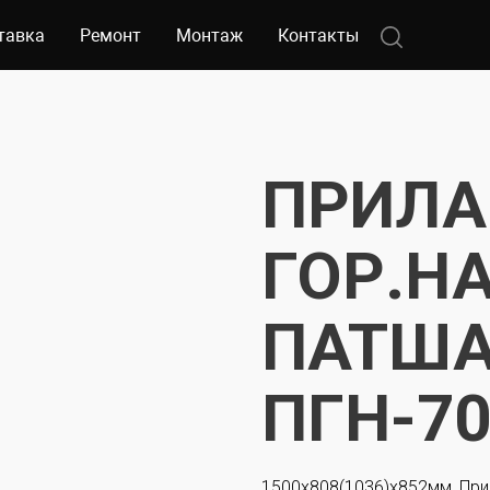
тавка
Ремонт
Монтаж
Контакты
ПРИЛА
ГОР.Н
ПАТШ
ПГН-7
1500x808(1036)x852мм, При