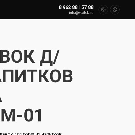
8 962 881 57 88
info@vaitek.ru
ВОК Д/
АПИТКОВ
А
0М-01
лавок для горячих напитков