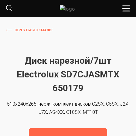
ВЕРНУТЬСЯ В КАТАЛОГ
Диск нарезной/7шт
Electrolux SD7CJASMTX
650179
510x240x265, нерж, комплект дисков C2SX, C5SX, J2X,
J7X, AS4XX, C10SX, MT10T