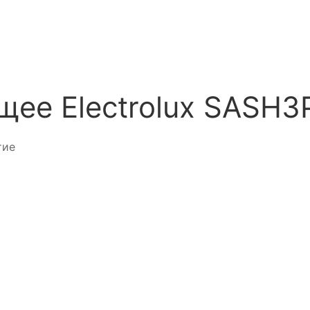
ее Electrolux SASH3
тие